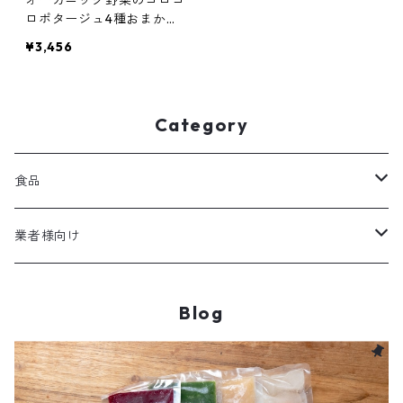
オーガニック野菜のゴロゴ
ロポタージュ4種おまかせ
セット
¥3,456
Category
食品
レトルトスープ
業者様向け
レトルトスープ
Blog